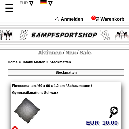
▿
▿
EUR
☰
CHF
English
USD
Français
0
Anmelden
Warenkorb
Italiano
Español
Aktionen
Neu
Sale
/
/
»
»
Home
Tatami Matten
Steckmatten
Steckmatten
Fitnessmatten / 60 x 60 x 1.2 cm / Schutzmatten /
Gymnastikmatten / Schwarz
EUR 10.00